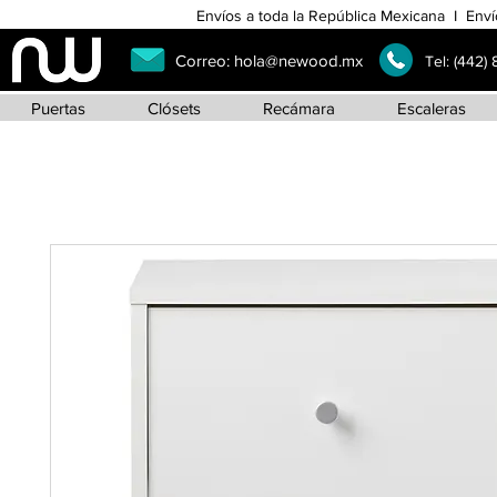
Envíos a toda la República Mexicana I Enví
Correo:
hola@newood.mx
Tel:
(442)
Puertas
Clósets
Recámara
Escaleras