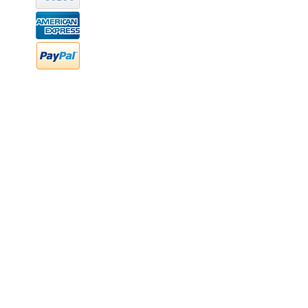
hola@newood.mx
FAQ
Preguntas frecuentes
Transferencia bancaria
Cheques
Facturación
Efectivo
contabilidad@newood,mx
Última fecha de edición ab