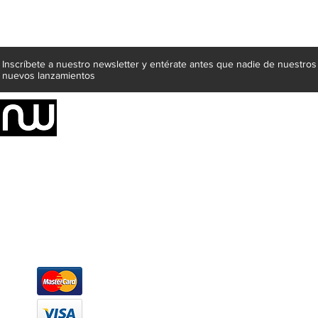
Inscríbete a nuestro newsletter y entérate antes que nadie de nuestros
nuevos lanzamientos
Somos una empresa de producción integral de mobiliario respal
Representamos una organización capaz de suministrar soluciones a 
donde además de transformar la madera en productos fantásticos, 
la inclusión de materiales como mármoles, granitos, acero inoxidable,
y segura tus productos preferidos para tu casa. Te ofrecemos una 
escritorios, tapetes, lámparas, textiles y cuadros, en una varieda
productos darán mucha personalidad a tus espacios favoritos.
Métodos de pago
Atención a clientes
Márcanos
Oficina: (442) 870 7037
WhatsApp: (442) 870 7037