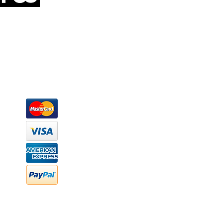
Somos una empresa de producción integral de mobiliario respal
Representamos una organización capaz de suministrar soluciones a 
donde además de transformar la madera en productos fantásticos, 
la inclusión de materiales como mármoles, granitos, acero inoxidable,
y segura tus productos preferidos para tu casa. Te ofrecemos una 
escritorios, tapetes, lámparas, textiles y cuadros, en una varieda
productos darán mucha personalidad a tus espacios favoritos.
Métodos de pago
Atención a clientes
Márcanos
Oficina: (442) 870 7037
WhatsApp: (442) 870 7037
hola@newood.mx
FAQ
Preguntas frecuentes
Transferencia bancaria
Cheques
Facturación
Efectivo
contabilidad@newood,mx