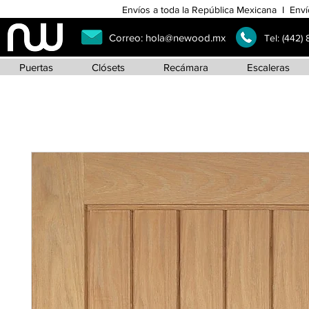
Envíos a toda la República Mexicana I Enví
Correo:
hola@newood.mx
Tel:
(442)
Puertas
Clósets
Recámara
Escaleras