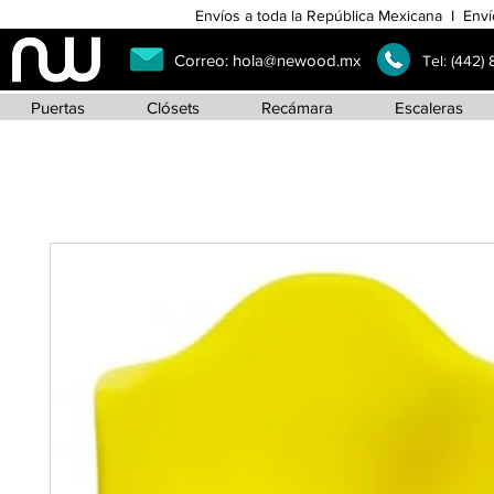
Envíos a toda la República Mexicana I Enví
Correo:
hola@newood.mx
Tel:
(442)
Puertas
Clósets
Recámara
Escaleras