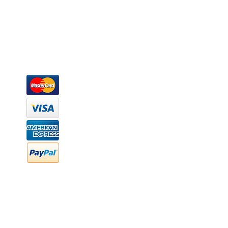
donde además de transformar la madera en productos fantásticos, 
la inclusión de materiales como mármoles, granitos, acero inoxidable,
y segura tus productos preferidos para tu casa. Te ofrecemos una 
escritorios, tapetes, lámparas, textiles y cuadros, en una varieda
productos darán mucha personalidad a tus espacios favoritos.
Métodos de pago
Atención a clientes
Márcanos
Oficina: (442) 870 7037
WhatsApp: (442) 870 7037
hola@newood.mx
FAQ
Preguntas frecuentes
Transferencia bancaria
Cheques
Facturación
Efectivo
contabilidad@newood,mx