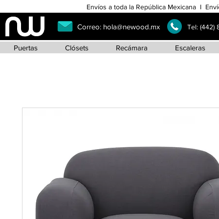
Envíos a toda la República Mexicana I Enví
Correo:
hola@newood.mx
Tel:
(442)
Puertas
Clósets
Recámara
Escaleras