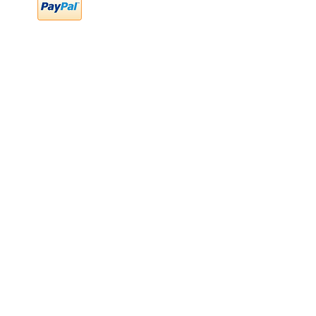
FAQ
Preguntas frecuentes
Transferencia bancaria
Cheques
Facturación
Efectivo
contabilidad@newood,mx
Última fecha de edición ab