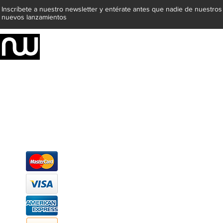
Inscríbete a nuestro newsletter y entérate antes que nadie de nuestros
nuevos lanzamientos
Somos una empresa de producción integral de mobiliario respal
Representamos una organización capaz de suministrar soluciones a 
donde además de transformar la madera en productos fantásticos, 
la inclusión de materiales como mármoles, granitos, acero inoxidable,
y segura tus productos preferidos para tu casa. Te ofrecemos una 
escritorios, tapetes, lámparas, textiles y cuadros, en una varieda
productos darán mucha personalidad a tus espacios favoritos.
Métodos de pago
Atención a clientes
Márcanos
Oficina: (442) 870 7037
WhatsApp: (442) 870 7037
hola@newood.mx