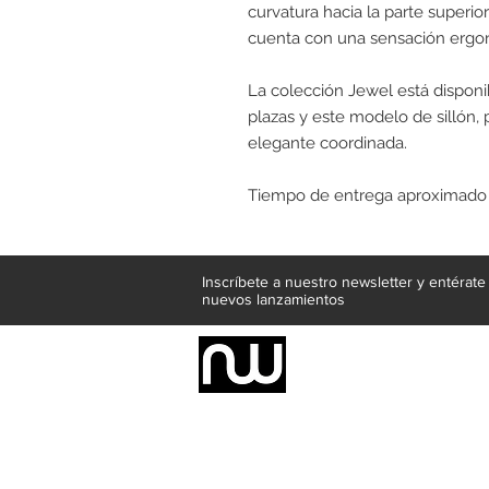
curvatura hacia la parte superi
cuenta con una sensación ergon
La colección Jewel está disponi
plazas y este modelo de sillón,
elegante coordinada.
Tiempo de entrega aproximado 
Inscríbete a nuestro newsletter y entérat
nuevos lanzamientos
Somos una empresa de producción inte
Representamos una organización capaz de
donde además de transformar la madera 
la inclusión de materiales como mármoles