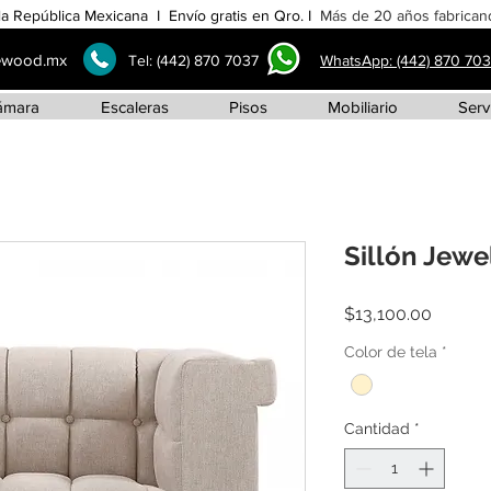
la República Mexicana I Envío gratis en Qro. I
Más de 20 años fabricand
ewood.mx
Tel:
(442) 870 7037
WhatsApp: (442) 870 70
ámara
Escaleras
Pisos
Mobiliario
Serv
Sillón Jewe
Precio
$13,100.00
Color de tela
*
Cantidad
*