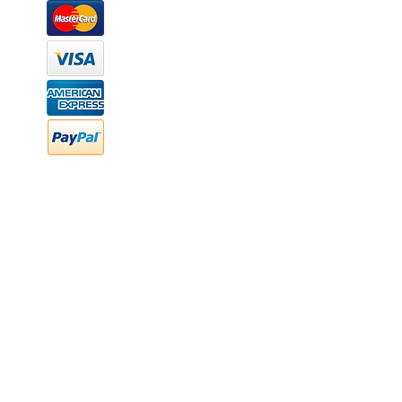
Márcanos
Oficina: (442) 870 7037
WhatsApp: (442) 870 7037
hola@newood.mx
FAQ
Preguntas frecuentes
Transferencia bancaria
Cheques
Facturación
Efectivo
contabilidad@newood,mx
Última fecha de edición ab