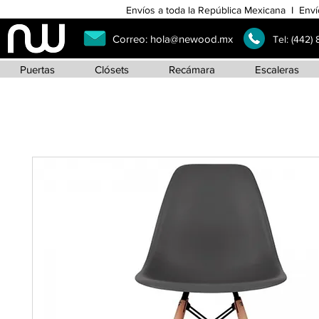
Envíos a toda la República Mexicana I Enví
Correo:
hola@newood.mx
Tel:
(442)
Puertas
Clósets
Recámara
Escaleras