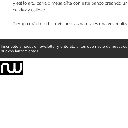
y estilo a tu barra o mesa añta con este banco creando u
calidez y calidad.
Tiempo máximo de envío: 10 días naturales una vez realiz
Inscríbete a nuestro newsletter y entérate antes que nadie de nuestros
nuevos lanzamientos
Somos una empresa de producción integral de mobiliario respal
Representamos una organización capaz de suministrar soluciones a 
donde además de transformar la madera en productos fantásticos, 
la inclusión de materiales como mármoles, granitos, acero inoxidable,
y segura tus productos preferidos para tu casa. Te ofrecemos una 
escritorios, tapetes, lámparas, textiles y cuadros, en una varieda
productos darán mucha personalidad a tus espacios favoritos.
Métodos de pago
Atención a clientes