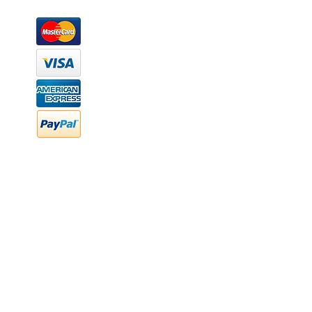
Métodos de pago
Atención a clientes
Márcanos
Oficina: (442) 870 7037
WhatsApp: (442) 870 7037
hola@newood.mx
FAQ
Preguntas frecuentes
Transferencia bancaria
Cheques
Facturación
Efectivo
contabilidad@newood,mx
Última fecha de edición ab