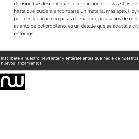
decisión fue descontinuar la producción de estas sillas de fi
hasta que pudiera encontrarse un material más apto. Hoy en
pieza es fabricada en patas de madera, accesorios de meta
asiento de polipropileno, es un detalle que se adapta a div
entornos.
Inscríbete a nuestro newsletter y entérate antes que nadie de nuestros
nuevos lanzamientos
Somos una empresa de producción integral de mobiliario respal
Representamos una organización capaz de suministrar soluciones a 
donde además de transformar la madera en productos fantásticos, 
la inclusión de materiales como mármoles, granitos, acero inoxidable,
y segura tus productos preferidos para tu casa. Te ofrecemos una 
escritorios, tapetes, lámparas, textiles y cuadros, en una varieda
productos darán mucha personalidad a tus espacios favoritos.