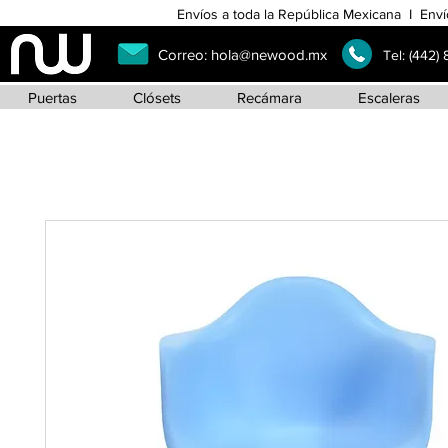
Envíos a toda la República Mexicana I Enví
Correo:
hola@newood.mx
Tel:
(442)
Puertas
Clósets
Recámara
Escaleras