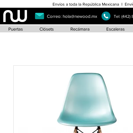
Envíos a toda la República Mexicana I Enví
Correo:
hola@newood.mx
Tel:
(442)
Puertas
Clósets
Recámara
Escaleras