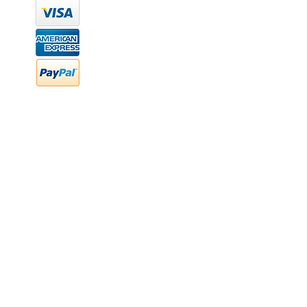
hola@newood.mx
FAQ
Preguntas frecuentes
Transferencia bancaria
Cheques
Facturación
Efectivo
contabilidad@newood,mx
Última fecha de edición ab