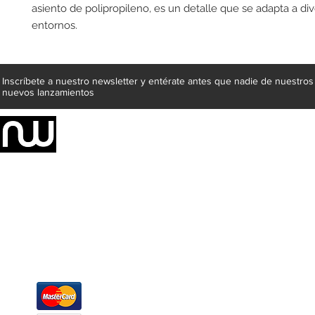
asiento de polipropileno, es un detalle que se adapta a div
entornos.
Inscríbete a nuestro newsletter y entérate antes que nadie de nuestros
nuevos lanzamientos
Somos una empresa de producción integral de mobiliario respal
Representamos una organización capaz de suministrar soluciones a 
donde además de transformar la madera en productos fantásticos, 
la inclusión de materiales como mármoles, granitos, acero inoxidable,
y segura tus productos preferidos para tu casa. Te ofrecemos una 
escritorios, tapetes, lámparas, textiles y cuadros, en una varieda
productos darán mucha personalidad a tus espacios favoritos.
Métodos de pago
Atención a clientes
Márcanos
Oficina: (442) 870 7037
WhatsApp: (442) 870 7037