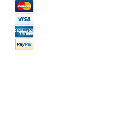
Márcanos
Oficina: (442) 870 7037
WhatsApp: (442) 870 7037
hola@newood.mx
FAQ
Preguntas frecuentes
Transferencia bancaria
Cheques
Facturación
Efectivo
contabilidad@newood,mx
Última fecha de edición ab