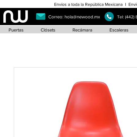
Envíos a toda la República Mexicana I Enví
Correo:
hola@newood.mx
Tel:
(442)
Puertas
Clósets
Recámara
Escaleras