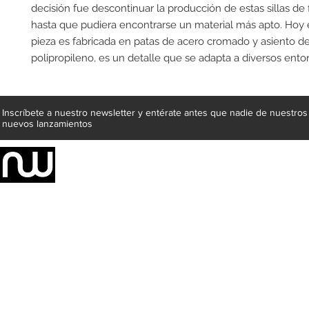
decisión fue descontinuar la producción de estas sillas de fi
hasta que pudiera encontrarse un material más apto. Hoy en
pieza es fabricada en patas de acero cromado y asiento de
polipropileno, es un detalle que se adapta a diversos ento
Inscríbete a nuestro newsletter y entérate antes que nadie de nuestros
nuevos lanzamientos
Somos una empresa de producción integral de mobiliario respal
Representamos una organización capaz de suministrar soluciones a 
donde además de transformar la madera en productos fantásticos, 
la inclusión de materiales como mármoles, granitos, acero inoxidable,
y segura tus productos preferidos para tu casa. Te ofrecemos una 
escritorios, tapetes, lámparas, textiles y cuadros, en una varieda
productos darán mucha personalidad a tus espacios favoritos.
Métodos de pago
Atención a clientes