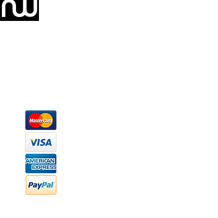
Somos una empresa de producción integral de mobiliario respal
Representamos una organización capaz de suministrar soluciones a 
donde además de transformar la madera en productos fantásticos, 
la inclusión de materiales como mármoles, granitos, acero inoxidable,
y segura tus productos preferidos para tu casa. Te ofrecemos una 
escritorios, tapetes, lámparas, textiles y cuadros, en una varieda
productos darán mucha personalidad a tus espacios favoritos.
Métodos de pago
Atención a clientes
Márcanos
Oficina: (442) 870 7037
WhatsApp: (442) 870 7037
hola@newood.mx
FAQ
Preguntas frecuentes
Transferencia bancaria
Cheques
Facturación