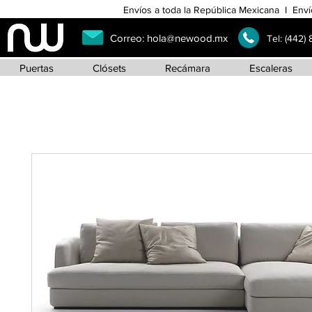
Envíos a toda la República Mexicana I Enví
Correo:
hola@newood.mx
Tel:
(442)
Puertas
Clósets
Recámara
Escaleras