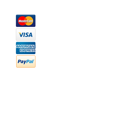
Métodos de pago
Atención a clientes
Márcanos
Oficina: (442) 870 7037
WhatsApp: (442) 870 7037
hola@newood.mx
FAQ
Preguntas frecuentes
Transferencia bancaria
Cheques
Facturación
Efectivo
contabilidad@newood,mx
Última fecha de edición ab