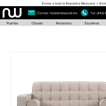
Envíos a toda la República Mexicana I Enví
Correo:
hola@newood.mx
Tel:
(442)
Puertas
Clósets
Recámara
Escaleras