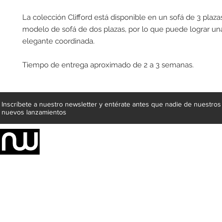
La colección Clifford está disponible en un sofá de 3 plazas
modelo de sofá de dos plazas, por lo que puede lograr un
elegante coordinada.
Tiempo de entrega aproximado de 2 a 3 semanas.
Inscríbete a nuestro newsletter y entérate antes que nadie de nuestros
nuevos lanzamientos
Somos una empresa de producción integral de mobiliario respal
Representamos una organización capaz de suministrar soluciones a 
donde además de transformar la madera en productos fantásticos, 
la inclusión de materiales como mármoles, granitos, acero inoxidable,
y segura tus productos preferidos para tu casa. Te ofrecemos una 
escritorios, tapetes, lámparas, textiles y cuadros, en una varieda
productos darán mucha personalidad a tus espacios favoritos.