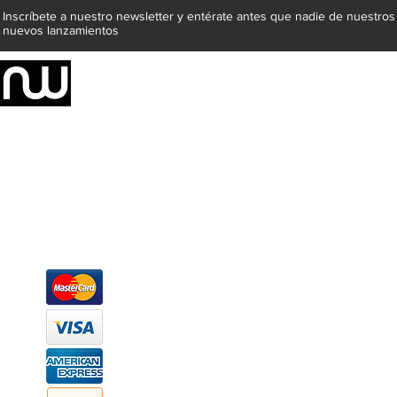
Inscríbete a nuestro newsletter y entérate antes que nadie de nuestros
nuevos lanzamientos
Somos una empresa de producción integral de mobiliario respal
Representamos una organización capaz de suministrar soluciones a 
donde además de transformar la madera en productos fantásticos, 
la inclusión de materiales como mármoles, granitos, acero inoxidable,
y segura tus productos preferidos para tu casa. Te ofrecemos una 
escritorios, tapetes, lámparas, textiles y cuadros, en una varieda
productos darán mucha personalidad a tus espacios favoritos.
Métodos de pago
Atención a clientes
Márcanos
Oficina: (442) 870 7037
WhatsApp: (442) 870 7037
hola@newood.mx