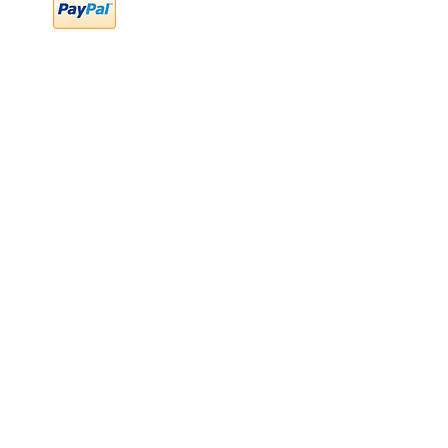
FAQ
Preguntas frecuentes
Transferencia bancaria
Cheques
Facturación
Efectivo
contabilidad@newood,mx
Última fecha de edición ab