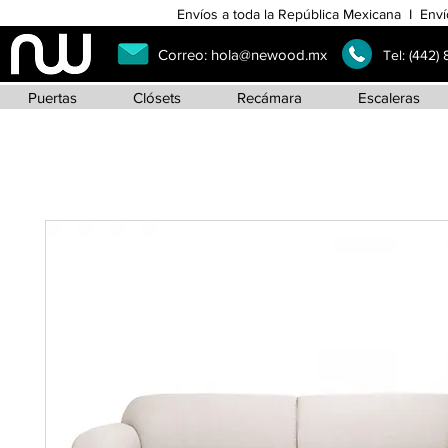
Envíos a toda la República Mexicana I Enví
Correo:
hola@newood.mx
Tel:
(442)
Puertas
Clósets
Recámara
Escaleras