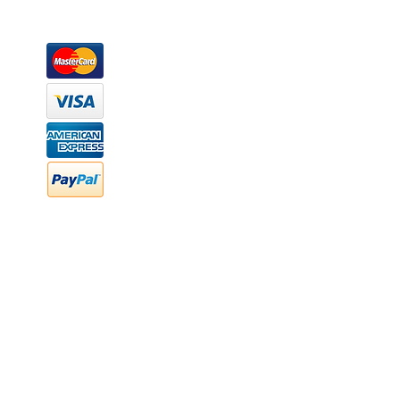
Métodos de pago
Atención a clientes
Márcanos
Oficina: (442) 870 7037
WhatsApp: (442) 870 7037
hola@newood.mx
FAQ
Preguntas frecuentes
Transferencia bancaria
Cheques
Facturación
Efectivo
contabilidad@newood,mx
Última fecha de edición ab