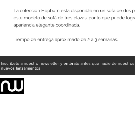
La colección Hepburn está disponible en un sofá de dos pla
este modelo de sofá de tres plazas, por lo que puede logr
apariencia elegante coordinada.
Tiempo de entrega aproximado de 2 a 3 semanas.
Inscríbete a nuestro newsletter y entérate antes que nadie de nuestros
nuevos lanzamientos
Somos una empresa de producción integral de mobiliario respal
Representamos una organización capaz de suministrar soluciones a 
donde además de transformar la madera en productos fantásticos, 
la inclusión de materiales como mármoles, granitos, acero inoxidable,
y segura tus productos preferidos para tu casa. Te ofrecemos una 
escritorios, tapetes, lámparas, textiles y cuadros, en una varieda
productos darán mucha personalidad a tus espacios favoritos.