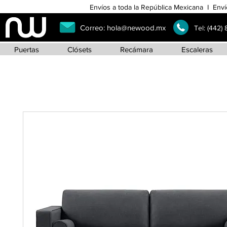
Envíos a toda la República Mexicana I Enví
Correo:
hola@newood.mx
Tel:
(442)
Puertas
Clósets
Recámara
Escaleras