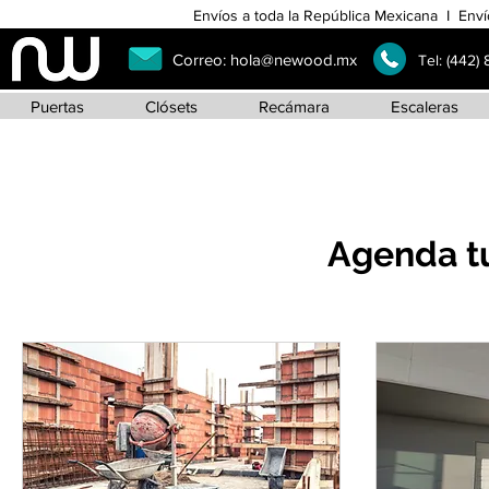
Envíos a toda la República Mexicana I Enví
Correo:
hola@newood.mx
Tel:
(442)
Puertas
Clósets
Recámara
Escaleras
Agenda tu