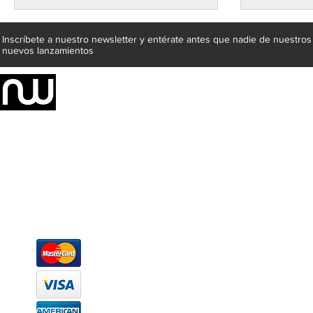
Inscríbete a nuestro newsletter y entérate antes que nadie de nuestros
nuevos lanzamientos
Somos una empresa de producción integral de mobiliario respal
Representamos una organización capaz de suministrar soluciones a 
donde además de transformar la madera en productos fantásticos, 
la inclusión de materiales como mármoles, granitos, acero inoxidable,
y segura tus productos preferidos para tu casa. Te ofrecemos una 
escritorios, tapetes, lámparas, textiles y cuadros, en una varieda
productos darán mucha personalidad a tus espacios favoritos.
Métodos de pago
Atención a clientes
Márcanos
Oficina: (442) 870 7037
WhatsApp: (442) 870 7037
hola@newood.mx