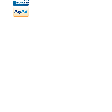
FAQ
Preguntas frecuentes
Transferencia bancaria
Cheques
Facturación
Efectivo
contabilidad@newood,mx
Última fecha de edición ab