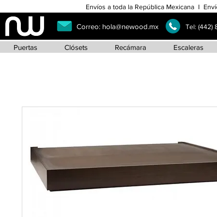
Envíos a toda la República Mexicana I Enví
Correo:
hola@newood.mx
Tel:
(442)
Puertas
Clósets
Recámara
Escaleras