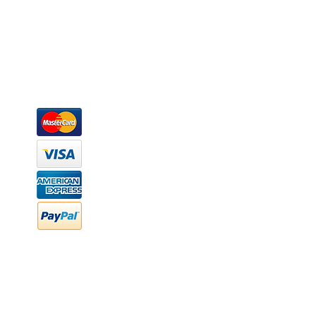
Representamos una organización capaz de suministrar soluciones a 
donde además de transformar la madera en productos fantásticos, 
la inclusión de materiales como mármoles, granitos, acero inoxidable,
y segura tus productos preferidos para tu casa. Te ofrecemos una 
escritorios, tapetes, lámparas, textiles y cuadros, en una varieda
productos darán mucha personalidad a tus espacios favoritos.
Métodos de pago
Atención a clientes
Márcanos
Oficina: (442) 870 7037
WhatsApp: (442) 870 7037
hola@newood.mx
FAQ
Preguntas frecuentes
Transferencia bancaria
Cheques
Facturación
Efectivo
contabilidad@newood,mx