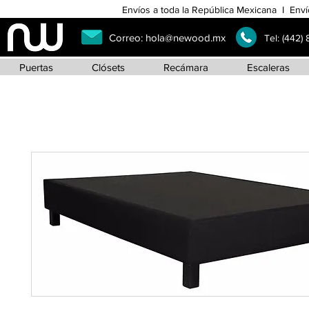
Envíos a toda la República Mexicana I Enví
Correo:
hola@newood.mx
Tel:
(442)
Puertas
Clósets
Recámara
Escaleras