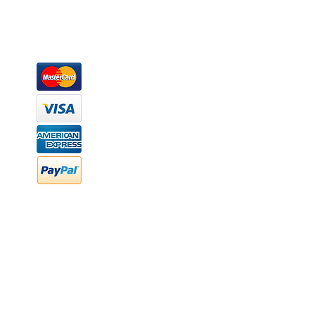
escritorios, tapetes, lámparas, textiles y cuadros, en una varieda
productos darán mucha personalidad a tus espacios favoritos.
Métodos de pago
Atención a clientes
Márcanos
Oficina: (442) 870 7037
WhatsApp: (442) 870 7037
hola@newood.mx
FAQ
Preguntas frecuentes
Transferencia bancaria
Cheques
Facturación
Efectivo
contabilidad@newood,mx
Última fecha de edición ab