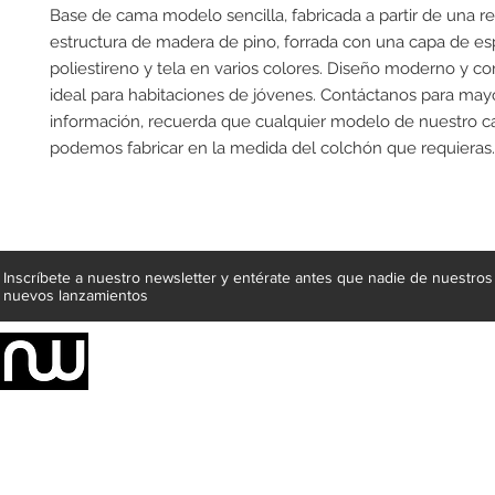
Base de cama modelo sencilla, fabricada a partir de una re
estructura de madera de pino, forrada con una capa de 
poliestireno y tela en varios colores. Diseño moderno y 
ideal para habitaciones de jóvenes. Contáctanos para may
información, recuerda que cualquier modelo de nuestro c
podemos fabricar en la medida del colchón que requieras.
Inscríbete a nuestro newsletter y entérate antes que nadie de nuestros
nuevos lanzamientos
Somos una empresa de producción integral de mobiliario respal
Representamos una organización capaz de suministrar soluciones a 
donde además de transformar la madera en productos fantásticos, 
la inclusión de materiales como mármoles, granitos, acero inoxidable,
y segura tus productos preferidos para tu casa. Te ofrecemos una 