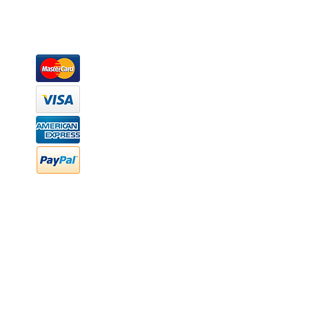
escritorios, tapetes, lámparas, textiles y cuadros, en una varieda
productos darán mucha personalidad a tus espacios favoritos.
Métodos de pago
Atención a clientes
Márcanos
Oficina: (442) 870 7037
WhatsApp: (442) 870 7037
hola@newood.mx
FAQ
Preguntas frecuentes
Transferencia bancaria
Cheques
Facturación
Efectivo
contabilidad@newood,mx
Última fecha de edición ab