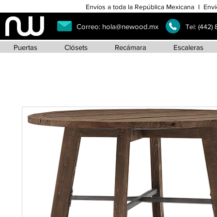
Envíos a toda la República Mexicana I Enví
Correo:
hola@newood.mx
Tel:
(442)
Puertas
Clósets
Recámara
Escaleras