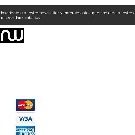
Inscríbete a nuestro newsletter y entérate antes que nadie de nuestros
nuevos lanzamientos
Somos una empresa de producción integral de mobiliario respal
Representamos una organización capaz de suministrar soluciones a 
donde además de transformar la madera en productos fantásticos, 
la inclusión de materiales como mármoles, granitos, acero inoxidable,
y segura tus productos preferidos para tu casa. Te ofrecemos una 
escritorios, tapetes, lámparas, textiles y cuadros, en una varieda
productos darán mucha personalidad a tus espacios favoritos.
Métodos de pago
Atención a clientes
Márcanos
Oficina: (442) 870 7037
WhatsApp: (442) 870 7037
hola@newood.mx