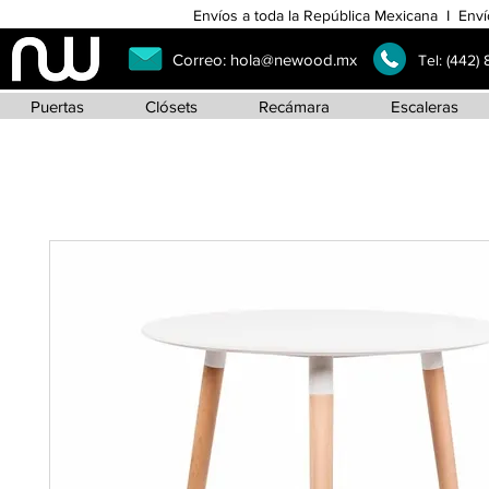
Envíos a toda la República Mexicana I Enví
Correo:
hola@newood.mx
Tel:
(442)
Puertas
Clósets
Recámara
Escaleras