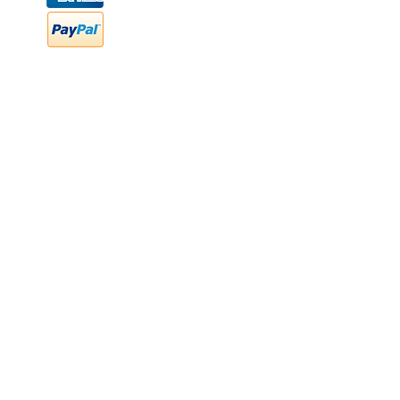
FAQ
Preguntas frecuentes
Transferencia bancaria
Cheques
Facturación
Efectivo
contabilidad@newood,mx
Última fecha de edición ab