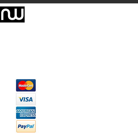
Somos una empresa de producción integral de mobiliario respal
Representamos una organización capaz de suministrar soluciones a 
donde además de transformar la madera en productos fantásticos, 
la inclusión de materiales como mármoles, granitos, acero inoxidable,
y segura tus productos preferidos para tu casa. Te ofrecemos una 
escritorios, tapetes, lámparas, textiles y cuadros, en una varieda
productos darán mucha personalidad a tus espacios favoritos.
Métodos de pago
Atención a clientes
Márcanos
Oficina: (442) 870 7037
WhatsApp: (442) 870 7037
hola@newood.mx
FAQ
Preguntas frecuentes