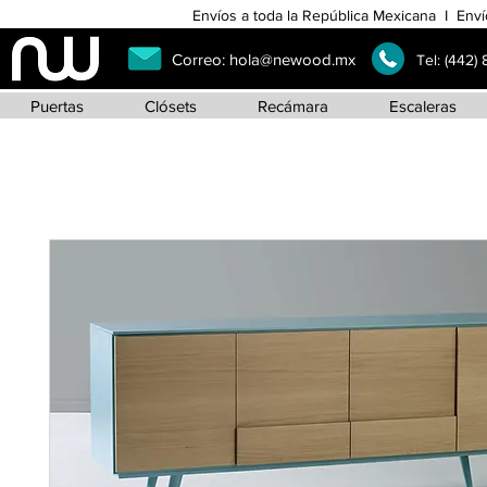
Envíos a toda la República Mexicana I Enví
Correo:
hola@newood.mx
Tel:
(442)
Puertas
Clósets
Recámara
Escaleras