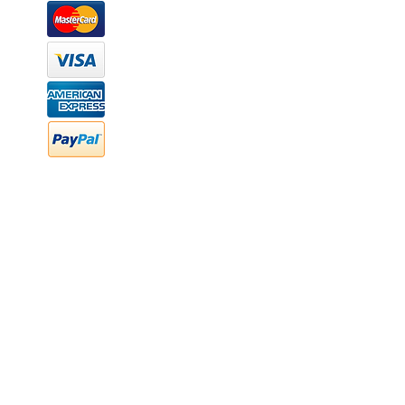
Márcanos
Oficina: (442) 870 7037
WhatsApp: (442) 870 7037
hola@newood.mx
FAQ
Preguntas frecuentes
Transferencia bancaria
Cheques
Facturación
Efectivo
contabilidad@newood,mx
Última fecha de edición ab