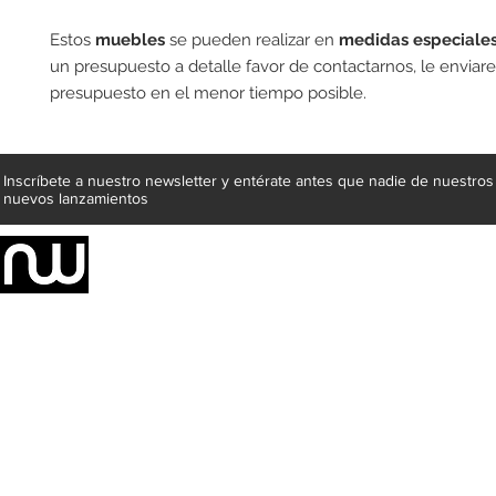
Estos
muebles
se pueden realizar en
medidas especiales
un presupuesto a detalle favor de contactarnos, le envia
presupuesto en el menor tiempo posible.
Inscríbete a nuestro newsletter y entérate antes que nadie de nuestros
nuevos lanzamientos
Somos una empresa de producción integral de mobiliario respal
Representamos una organización capaz de suministrar soluciones a 
donde además de transformar la madera en productos fantásticos, 
la inclusión de materiales como mármoles, granitos, acero inoxidable,
y segura tus productos preferidos para tu casa. Te ofrecemos una 
escritorios, tapetes, lámparas, textiles y cuadros, en una varieda
productos darán mucha personalidad a tus espacios favoritos.
Métodos de pago
Atención a clientes