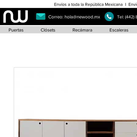
Envíos a toda la República Mexicana I Enví
Correo:
hola@newood.mx
Tel:
(442)
Puertas
Clósets
Recámara
Escaleras