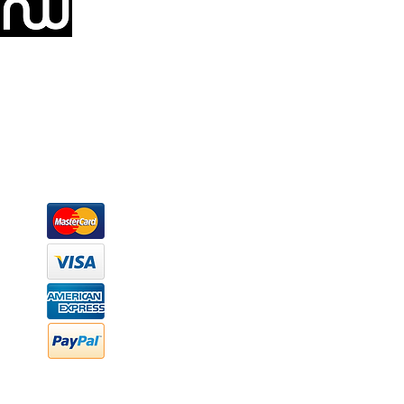
Somos una empresa de producción integral de mobiliario respal
Representamos una organización capaz de suministrar soluciones a 
donde además de transformar la madera en productos fantásticos, 
la inclusión de materiales como mármoles, granitos, acero inoxidable,
y segura tus productos preferidos para tu casa. Te ofrecemos una 
escritorios, tapetes, lámparas, textiles y cuadros, en una varieda
productos darán mucha personalidad a tus espacios favoritos.
Métodos de pago
Atención a clientes
Márcanos
Oficina: (442) 870 7037
WhatsApp: (442) 870 7037
hola@newood.mx
FAQ
Preguntas frecuentes
Transferencia bancaria
Cheques
Facturación