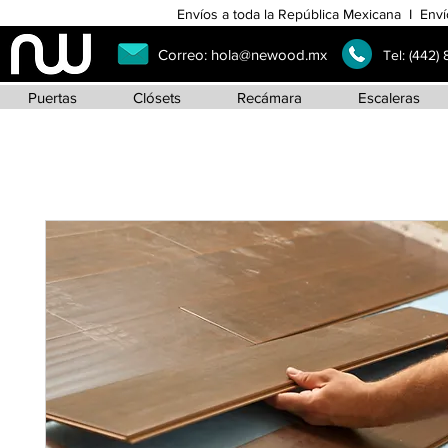
Envíos a toda la República Mexicana I Enví
Correo:
hola@newood.mx
Tel:
(442)
Puertas
Clósets
Recámara
Escaleras