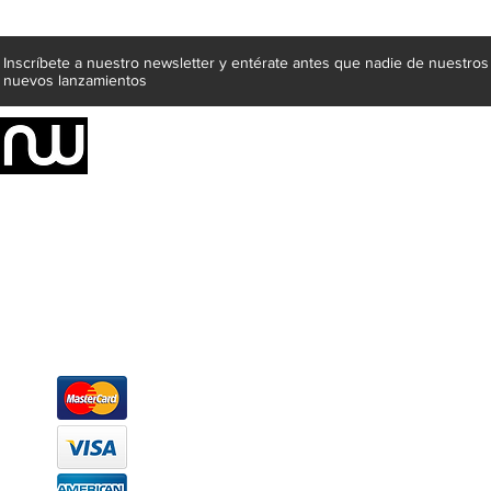
Inscríbete a nuestro newsletter y entérate antes que nadie de nuestros
nuevos lanzamientos
Somos una empresa de producción integral de mobiliario respal
Representamos una organización capaz de suministrar soluciones a 
donde además de transformar la madera en productos fantásticos, 
la inclusión de materiales como mármoles, granitos, acero inoxidable,
y segura tus productos preferidos para tu casa. Te ofrecemos una 
escritorios, tapetes, lámparas, textiles y cuadros, en una varieda
productos darán mucha personalidad a tus espacios favoritos.
Métodos de pago
Atención a clientes
Márcanos
Oficina: (442) 870 7037
WhatsApp: (442) 870 7037
hola@newood.mx