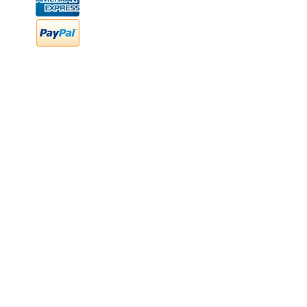
FAQ
Preguntas frecuentes
Transferencia bancaria
Cheques
Facturación
Efectivo
contabilidad@newood,mx
Última fecha de edición ab