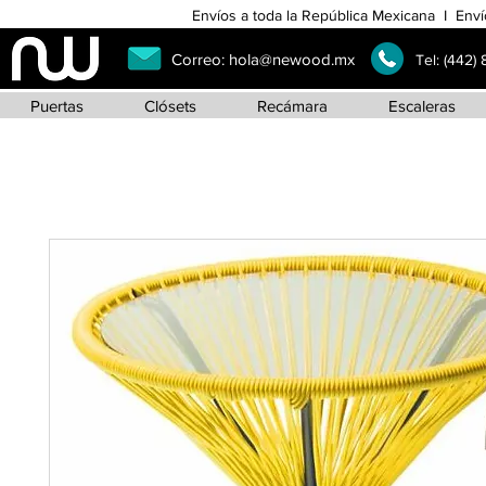
Envíos a toda la República Mexicana I Enví
Correo:
hola@newood.mx
Tel:
(442)
Puertas
Clósets
Recámara
Escaleras