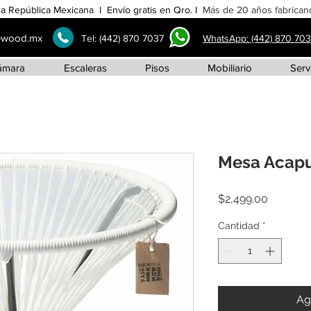
la República Mexicana I Envío gratis en Qro. I
Más de 20 años fabricand
ewood.mx
Tel:
(442) 870 7037
WhatsApp: (442) 870 70
ámara
Escaleras
Pisos
Mobiliario
Serv
Mesa Acapu
Precio
$2,499.00
Cantidad
*
Ag