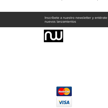
Inscríbete a nuestro newsletter y entérat
nuevos lanzamientos
Somos una empresa de producción inte
Representamos una organización capaz de
donde además de transformar la madera 
la inclusión de materiales como mármoles
y segura tus productos preferidos para
escritorios, tapetes, lámparas, textile
productos darán mucha personalidad a tu
Métodos de pago
At
Má
Ofi
Wh
ho