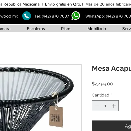
la República Mexicana I Envío gratis en Qro. I
Más de 20 años fabricand
ewood.mx
Tel:
(442) 870 7037
WhatsApp: (442) 870 70
ámara
Escaleras
Pisos
Mobiliario
Serv
Mesa Acapu
Precio
$2,499.00
Cantidad
*
Ag