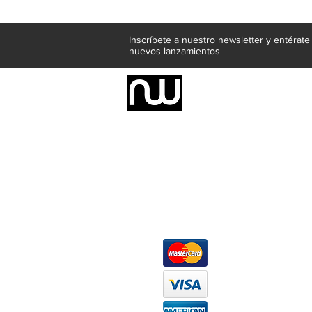
Inscríbete a nuestro newsletter y entérat
nuevos lanzamientos
Somos una empresa de producción inte
Representamos una organización capaz de
donde además de transformar la madera 
la inclusión de materiales como mármoles
y segura tus productos preferidos para
escritorios, tapetes, lámparas, textile
productos darán mucha personalidad a tu
Métodos de pago
At
Má
Ofi
Wh
ho