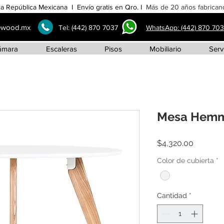
la República Mexicana I Envío gratis en Qro. I
Más de 20 años fabricand
ewood.mx
Tel:
(442) 870 7037
WhatsApp: (442) 870 70
ámara
Escaleras
Pisos
Mobiliario
Serv
Mesa Hemm
Precio
$4,320.00
Color de cubierta
*
Cantidad
*