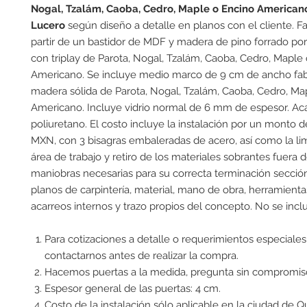
Nogal, Tzalám, Caoba, Cedro, Maple o Encino
American
Lucero
según diseño a detalle en planos con el cliente. F
partir de un bastidor de MDF y madera de pino forrado po
con triplay de Parota, Nogal, Tzalám, Caoba, Cedro, Maple
Americano. Se incluye medio marco de 9 cm de ancho fab
madera sólida de Parota, Nogal, Tzalám, Caoba, Cedro, Ma
Americano. Incluye vidrio normal de 6 mm de espesor. Ac
poliuretano. El costo incluye la instalación por un monto 
MXN, con 3 bisagras embaleradas de acero, así como la li
área de trabajo y retiro de los materiales sobrantes fuera d
maniobras necesarias para su correcta terminación secci
planos de carpintería, material, mano de obra, herramienta
acarreos internos y trazo propios del concepto. No se incl
Para cotizaciones a detalle o requerimientos especiales
contactarnos antes de realizar la compra.
Hacemos puertas a la medida, pregunta sin compromis
Espesor general de las puertas: 4 cm.
Costo de la instalación sólo aplicable en la ciudad de Q