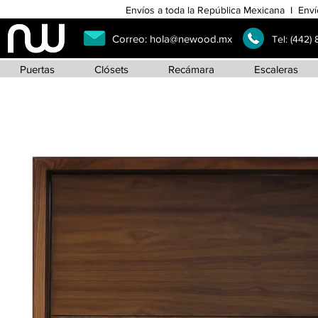
Envíos a toda la República Mexicana I Enví
Correo:
hola@newood.mx
Tel:
(442)
Puertas
Clósets
Recámara
Escaleras