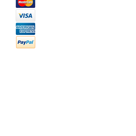
Oficina: (442) 870 7037
WhatsApp: (442) 870 7037
hola@newood.mx
FAQ
Preguntas frecuentes
Transferencia bancaria
Cheques
Facturación
Efectivo
contabilidad@newood,mx
Última fecha de edición ab