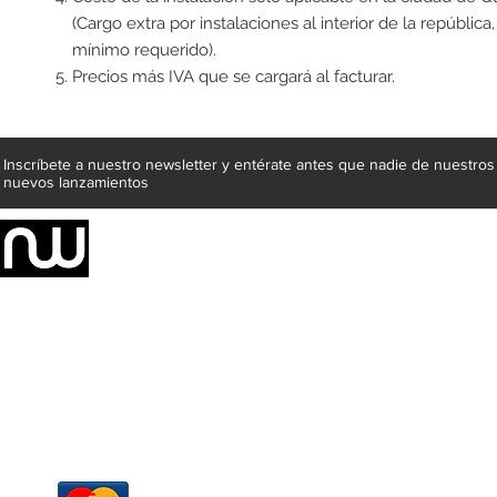
(Cargo extra por instalaciones al interior de la república
mínimo requerido).
Precios más IVA que se cargará al facturar.
Inscríbete a nuestro newsletter y entérate antes que nadie de nuestros
nuevos lanzamientos
Somos una empresa de producción integral de mobiliario respal
Representamos una organización capaz de suministrar soluciones a 
donde además de transformar la madera en productos fantásticos, 
la inclusión de materiales como mármoles, granitos, acero inoxidable,
y segura tus productos preferidos para tu casa. Te ofrecemos una 
escritorios, tapetes, lámparas, textiles y cuadros, en una varieda
productos darán mucha personalidad a tus espacios favoritos.
Métodos de pago
Atención a clientes
Márcanos