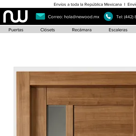
Envíos a toda la República Mexicana I Enví
Correo:
hola@newood.mx
Tel:
(442)
Puertas
Clósets
Recámara
Escaleras