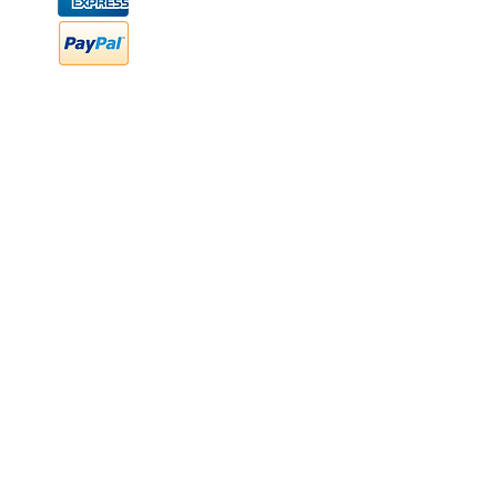
FAQ
Preguntas frecuentes
Transferencia bancaria
Cheques
Facturación
Efectivo
contabilidad@newood,mx
Última fecha de edición ab