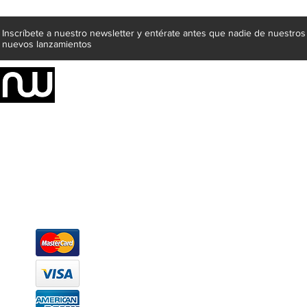
Inscríbete a nuestro newsletter y entérate antes que nadie de nuestros
nuevos lanzamientos
Somos una empresa de producción integral de mobiliario respal
Representamos una organización capaz de suministrar soluciones a 
donde además de transformar la madera en productos fantásticos, 
la inclusión de materiales como mármoles, granitos, acero inoxidable,
y segura tus productos preferidos para tu casa. Te ofrecemos una 
escritorios, tapetes, lámparas, textiles y cuadros, en una varieda
productos darán mucha personalidad a tus espacios favoritos.
Métodos de pago
Atención a clientes
Márcanos
Oficina: (442) 870 7037
WhatsApp: (442) 870 7037
hola@newood.mx