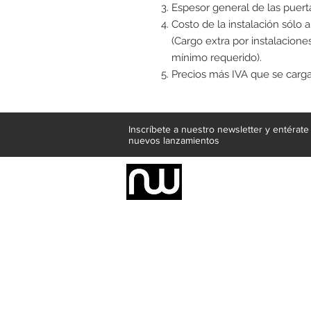
Espesor general de las puert
Costo de la instalación sólo 
(Cargo extra por instalaciones
mínimo requerido).
Precios más IVA que se cargar
Inscríbete a nuestro newsletter y entérat
nuevos lanzamientos
Somos una empresa de producción inte
Representamos una organización capaz de
donde además de transformar la madera 
la inclusión de materiales como mármoles
y segura tus productos preferidos para
escritorios, tapetes, lámparas, textile
productos darán mucha personalidad a tu