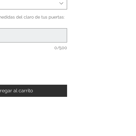
medidas del claro de tus puertas:
0/500
regar al carrito