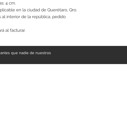
as: 4 cm.
aplicable en la ciudad de Querétaro, Qro.
 al interior de la república, pedido
á al facturar.
e antes que nadie de nuestros
gral de mobiliario respaldada por más de 20 años de experienci
 suministrar soluciones a proyectos de gran escala en materia de 
en productos fantásticos, contamos con un equipo de proveedores 
, granitos, acero inoxidable, vidrio, herrería e iluminación. En nuest
 tu casa. Te ofrecemos una amplia gama de productos, comedores, si
s y cuadros, en una variedad de estilos, modernos, contemporáneos,
s espacios favoritos.