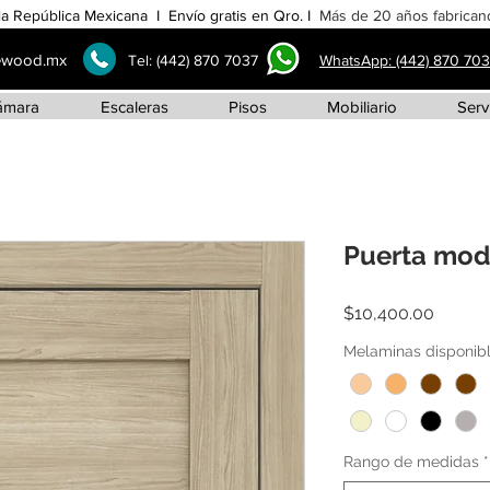
la República Mexicana I Envío gratis en Qro. I
Más de 20 años fabricand
ewood.mx
Tel:
(442) 870 7037
WhatsApp: (442) 870 70
ámara
Escaleras
Pisos
Mobiliario
Serv
Puerta mod
Precio
$10,400.00
Melaminas disponib
Rango de medidas
*