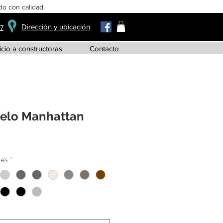
o con calidad.
Dirección y ubicación
37
icio a constructoras
Contacto
elo Manhattan
les
*