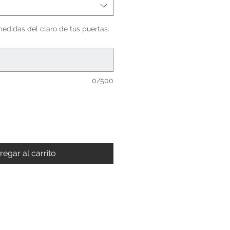
medidas del claro de tus puertas:
0/500
regar al carrito