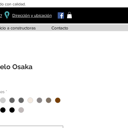
o con calidad.
Dirección y ubicación
37
icio a constructoras
Contacto
elo Osaka
les
*