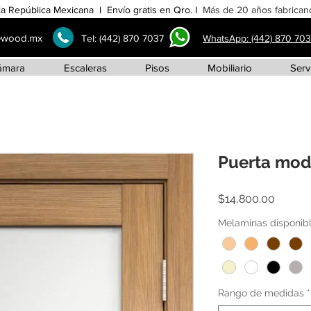
la República Mexicana I Envío gratis en Qro. I
Más de 20 años fabricand
ewood.mx
Tel:
(442) 870 7037
WhatsApp: (442) 870 70
ámara
Escaleras
Pisos
Mobiliario
Serv
Puerta mod
Precio
$14,800.00
Melaminas disponib
Rango de medidas
*