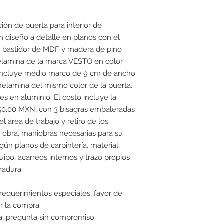
ción de puerta para interior de
 diseño a detalle en planos con el
 un bastidor de MDF y madera de pino
elamina de la marca VESTO en color
e incluye medio marco de 9 cm de ancho
elamina del mismo color de la puerta.
es en aluminio. El costo incluye la
50.00 MXN, con 3 bisagras embaleradas
l área de trabajo y retiro de los
a obra, maniobras necesarias para su
ún planos de carpintería, material,
ipo, acarreos internos y trazo propios
radura.
 requerimientos especiales, favor de
r la compra.
, pregunta sin compromiso.