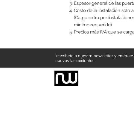
Espesor general de las puert
Costo de la instalación sólo 
(Cargo extra por instalaciones
mínimo requerido).
Precios más IVA que se cargar
Inscríbete a nuestro newsletter y entérat
nuevos lanzamientos
Somos una empresa de producción inte
Representamos una organización capaz de
donde además de transformar la madera 
la inclusión de materiales como mármoles
y segura tus productos preferidos para
escritorios, tapetes, lámparas, textile
productos darán mucha personalidad a tu