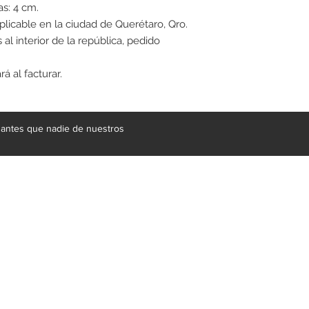
as: 4 cm.
aplicable en la ciudad de Querétaro, Qro.
 al interior de la república, pedido
á al facturar.
e antes que nadie de nuestros
gral de mobiliario respaldada por más de 20 años de experienci
 suministrar soluciones a proyectos de gran escala en materia de 
en productos fantásticos, contamos con un equipo de proveedores 
, granitos, acero inoxidable, vidrio, herrería e iluminación. En nuest
 tu casa. Te ofrecemos una amplia gama de productos, comedores, si
s y cuadros, en una variedad de estilos, modernos, contemporáneos,
s espacios favoritos.