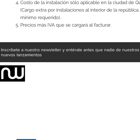
Costo de la instalación sólo aplicable en la ciudad de Q
(Cargo extra por instalaciones al interior de la república
mínimo requerido).
Precios más IVA que se cargará al facturar.
Inscríbete a nuestro newsletter y entérate antes que nadie de nuestros
nuevos lanzamientos
Somos una empresa de producción integral de mobiliario respal
Representamos una organización capaz de suministrar soluciones a 
donde además de transformar la madera en productos fantásticos, 
la inclusión de materiales como mármoles, granitos, acero inoxidable,
y segura tus productos preferidos para tu casa. Te ofrecemos una 
escritorios, tapetes, lámparas, textiles y cuadros, en una varieda
productos darán mucha personalidad a tus espacios favoritos.
Métodos de pago
Atención a clientes