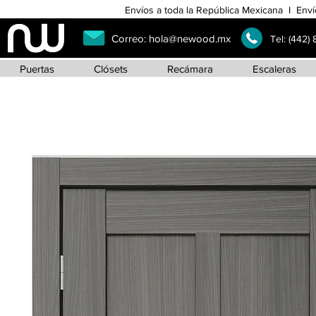
Envíos a toda la República Mexicana I Enví
Correo:
hola@newood.mx
Tel:
(442)
Puertas
Clósets
Recámara
Escaleras