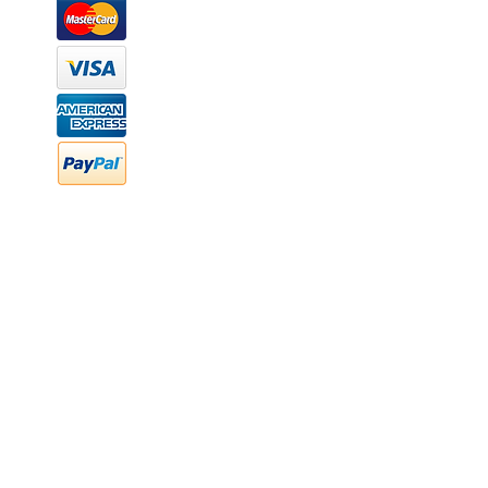
Márcanos
Oficina: (442) 870 7037
WhatsApp: (442) 870 7037
hola@newood.mx
FAQ
Preguntas frecuentes
Transferencia bancaria
Cheques
Facturación
Efectivo
contabilidad@newood,mx
Última fecha de edición ab