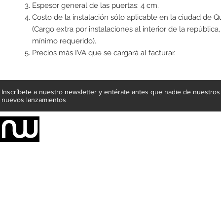
Espesor general de las puertas: 4 cm.
Costo de la instalación sólo aplicable en la ciudad de Q
(Cargo extra por instalaciones al interior de la república
mínimo requerido).
Precios más IVA que se cargará al facturar.
Inscríbete a nuestro newsletter y entérate antes que nadie de nuestros
nuevos lanzamientos
Somos una empresa de producción integral de mobiliario respal
Representamos una organización capaz de suministrar soluciones a 
donde además de transformar la madera en productos fantásticos, 
la inclusión de materiales como mármoles, granitos, acero inoxidable,
y segura tus productos preferidos para tu casa. Te ofrecemos una 
escritorios, tapetes, lámparas, textiles y cuadros, en una varieda
productos darán mucha personalidad a tus espacios favoritos.