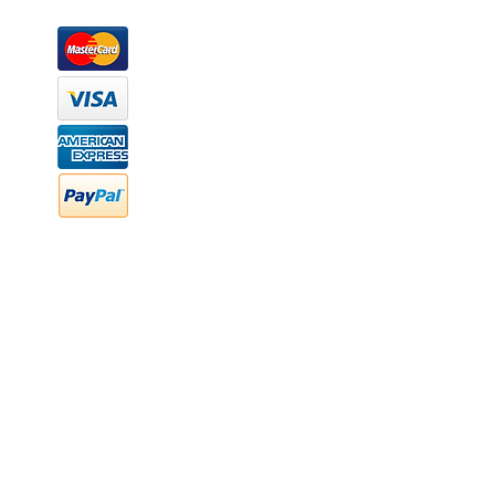
Métodos de pago
Atención a clientes
Márcanos
Oficina: (442) 870 7037
WhatsApp: (442) 870 7037
hola@newood.mx
FAQ
Preguntas frecuentes
Transferencia bancaria
Cheques
Facturación
Efectivo
contabilidad@newood,mx
Última fecha de edición ab