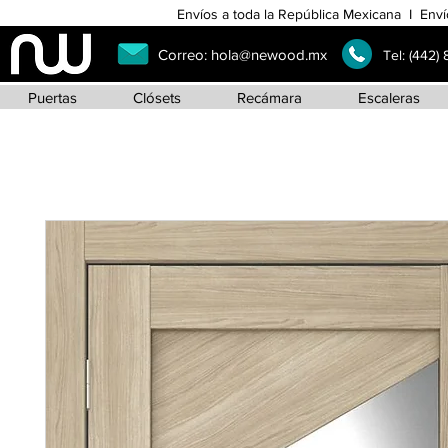
Envíos a toda la República Mexicana I Enví
Correo:
hola@newood.mx
Tel:
(442)
Puertas
Clósets
Recámara
Escaleras