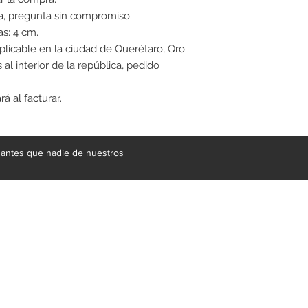
, pregunta sin compromiso.
as: 4 cm.
aplicable en la ciudad de Querétaro, Qro.
 al interior de la república, pedido
á al facturar.
e antes que nadie de nuestros
gral de mobiliario respaldada por más de 20 años de experienci
 suministrar soluciones a proyectos de gran escala en materia de 
en productos fantásticos, contamos con un equipo de proveedores 
, granitos, acero inoxidable, vidrio, herrería e iluminación. En nuest
 tu casa. Te ofrecemos una amplia gama de productos, comedores, si
s y cuadros, en una variedad de estilos, modernos, contemporáneos,