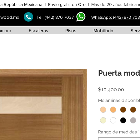
la República Mexicana I Envío gratis en Qro. I
Más de 20 años fabricand
ewood.mx
Tel:
(442) 870 7037
WhatsApp: (442) 870 70
ámara
Escaleras
Pisos
Mobiliario
Serv
Puerta mod
Precio
$10,400.00
Melaminas disponib
Rango de medidas
*