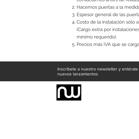
Hacemos puertas a la medida
Espesor general de las puert
Costo de la instalación sólo 
(Cargo extra por instalaciones
mínimo requerido).
Precios más IVA que se cargar
Inscríbete a nuestro newsletter y entérat
nuevos lanzamientos
Somos una empresa de producción inte
Representamos una organización capaz de
donde además de transformar la madera 
la inclusión de materiales como mármoles
y segura tus productos preferidos para
escritorios, tapetes, lámparas, textile