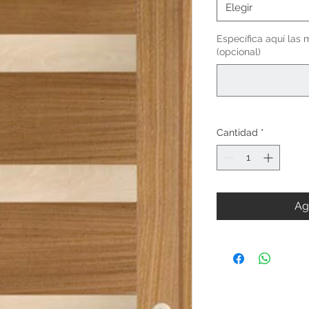
Elegir
Específica aquí las 
(opcional)
Cantidad
*
Ag