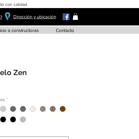
o con calidad.
Dirección y ubicación
37
icio a constructoras
Contacto
elo Zen
les
*