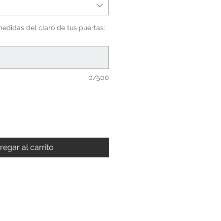
medidas del claro de tus puertas:
0/500
regar al carrito