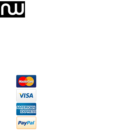
Somos una empresa de producción integral de mobiliario respal
Representamos una organización capaz de suministrar soluciones a 
donde además de transformar la madera en productos fantásticos, 
la inclusión de materiales como mármoles, granitos, acero inoxidable,
y segura tus productos preferidos para tu casa. Te ofrecemos una 
escritorios, tapetes, lámparas, textiles y cuadros, en una varieda
productos darán mucha personalidad a tus espacios favoritos.
Métodos de pago
Atención a clientes
Márcanos
Oficina: (442) 870 7037
WhatsApp: (442) 870 7037
hola@newood.mx
FAQ
Preguntas frecuentes
Transferencia bancaria