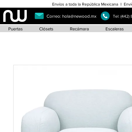
Envíos a toda la República Mexicana I Enví
Correo:
hola@newood.mx
Tel:
(442)
Puertas
Clósets
Recámara
Escaleras