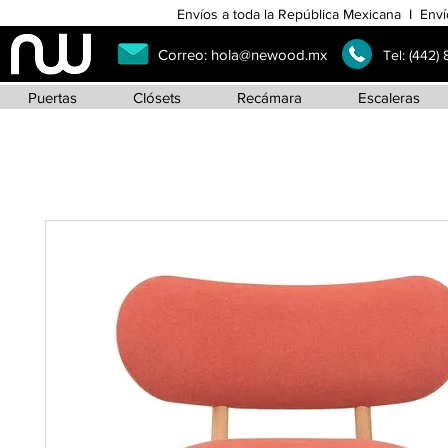
Envíos a toda la República Mexicana I Enví
Correo:
hola@newood.mx
Tel:
(442)
Puertas
Clósets
Recámara
Escaleras