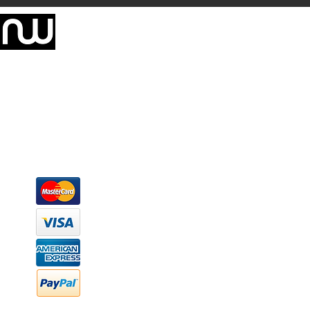
Somos una empresa de producción integral de mobiliario respal
Representamos una organización capaz de suministrar soluciones a 
donde además de transformar la madera en productos fantásticos, 
la inclusión de materiales como mármoles, granitos, acero inoxidable,
y segura tus productos preferidos para tu casa. Te ofrecemos una 
escritorios, tapetes, lámparas, textiles y cuadros, en una varieda
productos darán mucha personalidad a tus espacios favoritos.
Métodos de pago
Atención a clientes
Márcanos
Oficina: (442) 870 7037
WhatsApp: (442) 870 7037
hola@newood.mx
FAQ
Preguntas frecuentes