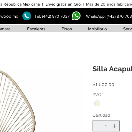
la República Mexicana I Envío gratis en Qro. I
Más de 20 años fabricand
ewood.mx
Tel:
(442) 870 7037
WhatsApp: (442) 870 70
ámara
Escaleras
Pisos
Mobiliario
Serv
Silla Acapu
Precio
$1,600.00
PVC
*
Cantidad
*