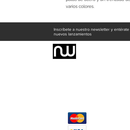
varios colores.
Inscríbete a nuestro newsletter y entérat
nuevos lanzamientos
Somos una empresa de producción inte
Representamos una organización capaz de
donde además de transformar la madera 
la inclusión de materiales como mármoles
y segura tus productos preferidos para
escritorios, tapetes, lámparas, textile
productos darán mucha personalidad a tu
Métodos de pago
At
Má
Ofi
Wh