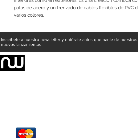
interiores como en exteriores. Es una creación cómoda c
patas de acero y un trenzado de cables flexibles de PVC di
varios colores.
Inscríbete a nuestro newsletter y entérate antes que nadie de nuestros
nuevos lanzamientos
Somos una empresa de producción integral de mobiliario respal
Representamos una organización capaz de suministrar soluciones a 
donde además de transformar la madera en productos fantásticos, 
la inclusión de materiales como mármoles, granitos, acero inoxidable,
y segura tus productos preferidos para tu casa. Te ofrecemos una 
escritorios, tapetes, lámparas, textiles y cuadros, en una varieda
productos darán mucha personalidad a tus espacios favoritos.
Métodos de pago
Atención a clientes
Márcanos
Oficina: (442) 870 7037