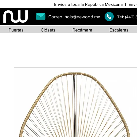
Envíos a toda la República Mexicana I Enví
Correo:
hola@newood.mx
Tel:
(442)
Puertas
Clósets
Recámara
Escaleras