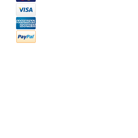
WhatsApp: (442) 870 7037
hola@newood.mx
FAQ
Preguntas frecuentes
Transferencia bancaria
Cheques
Facturación
Efectivo
contabilidad@newood,mx
Última fecha de edición ab