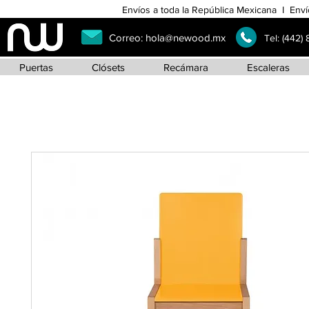
Envíos a toda la República Mexicana I Enví
Correo:
hola@newood.mx
Tel:
(442)
Puertas
Clósets
Recámara
Escaleras