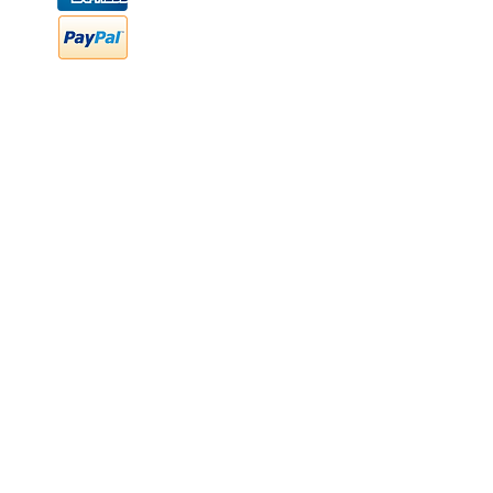
FAQ
Preguntas frecuentes
Transferencia bancaria
Cheques
Facturación
Efectivo
contabilidad@newood,mx
Última fecha de edición ab