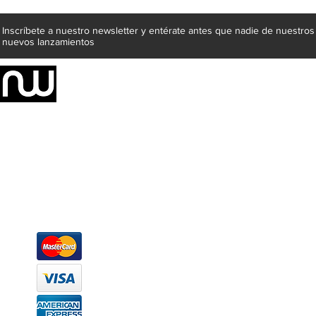
Inscríbete a nuestro newsletter y entérate antes que nadie de nuestros
nuevos lanzamientos
Somos una empresa de producción integral de mobiliario respal
Representamos una organización capaz de suministrar soluciones a 
donde además de transformar la madera en productos fantásticos, 
la inclusión de materiales como mármoles, granitos, acero inoxidable,
y segura tus productos preferidos para tu casa. Te ofrecemos una 
escritorios, tapetes, lámparas, textiles y cuadros, en una varieda
productos darán mucha personalidad a tus espacios favoritos.
Métodos de pago
Atención a clientes
Márcanos
Oficina: (442) 870 7037
WhatsApp: (442) 870 7037
hola@newood.mx