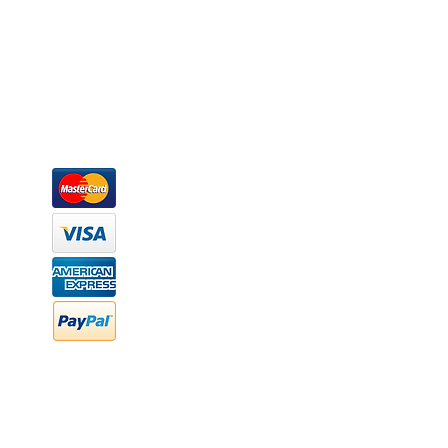
Somos una empresa de producción integral de mobiliario respal
Representamos una organización capaz de suministrar soluciones a 
donde además de transformar la madera en productos fantásticos, 
la inclusión de materiales como mármoles, granitos, acero inoxidable,
y segura tus productos preferidos para tu casa. Te ofrecemos una 
escritorios, tapetes, lámparas, textiles y cuadros, en una varieda
productos darán mucha personalidad a tus espacios favoritos.
Métodos de pago
Atención a clientes
Márcanos
Oficina: (442) 870 7037
WhatsApp: (442) 870 7037
hola@newood.mx
FAQ
Preguntas frecuentes
Transferencia bancaria
Cheques
Facturación
Efectivo
contabilidad@newood,mx