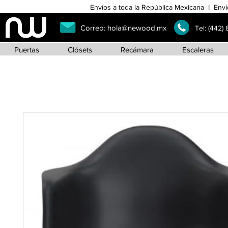
Envíos a toda la República Mexicana I Enví
Correo:
hola@newood.mx
Tel:
(442)
Puertas
Clósets
Recámara
Escaleras