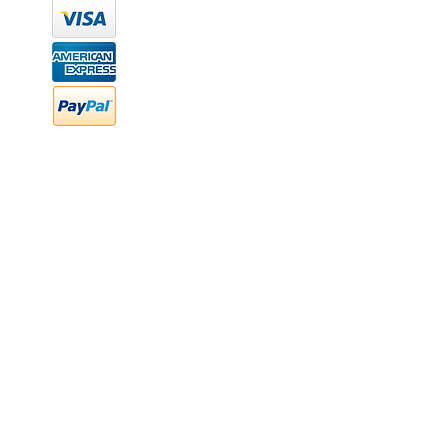
hola@newood.mx
FAQ
Preguntas frecuentes
Transferencia bancaria
Cheques
Facturación
Efectivo
contabilidad@newood,mx
Última fecha de edición ab