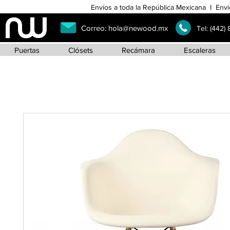
Envíos a toda la República Mexicana I Enví
Correo:
hola@newood.mx
Tel:
(442)
Puertas
Clósets
Recámara
Escaleras