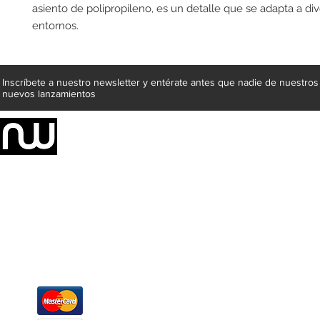
asiento de polipropileno, es un detalle que se adapta a div
entornos.
Inscríbete a nuestro newsletter y entérate antes que nadie de nuestros
nuevos lanzamientos
Somos una empresa de producción integral de mobiliario respal
Representamos una organización capaz de suministrar soluciones a 
donde además de transformar la madera en productos fantásticos, 
la inclusión de materiales como mármoles, granitos, acero inoxidable,
y segura tus productos preferidos para tu casa. Te ofrecemos una 
escritorios, tapetes, lámparas, textiles y cuadros, en una varieda
productos darán mucha personalidad a tus espacios favoritos.
Métodos de pago
Atención a clientes
Márcanos
Oficina: (442) 870 7037
WhatsApp: (442) 870 7037