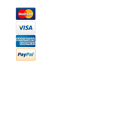
Métodos de pago
Atención a clientes
Márcanos
Oficina: (442) 870 7037
WhatsApp: (442) 870 7037
hola@newood.mx
FAQ
Preguntas frecuentes
Transferencia bancaria
Cheques
Facturación
Efectivo
contabilidad@newood,mx
Última fecha de edición ab