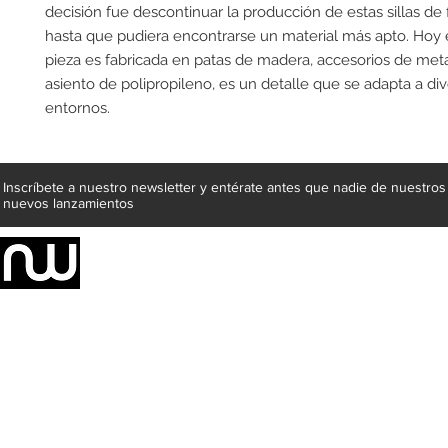
decisión fue descontinuar la producción de estas sillas de fi
hasta que pudiera encontrarse un material más apto. Hoy en
pieza es fabricada en patas de madera, accesorios de meta
asiento de polipropileno, es un detalle que se adapta a div
entornos.
Inscríbete a nuestro newsletter y entérate antes que nadie de nuestros
nuevos lanzamientos
Somos una empresa de producción integral de mobiliario respal
Representamos una organización capaz de suministrar soluciones a 
donde además de transformar la madera en productos fantásticos, 
la inclusión de materiales como mármoles, granitos, acero inoxidable,
y segura tus productos preferidos para tu casa. Te ofrecemos una 
escritorios, tapetes, lámparas, textiles y cuadros, en una varieda
productos darán mucha personalidad a tus espacios favoritos.