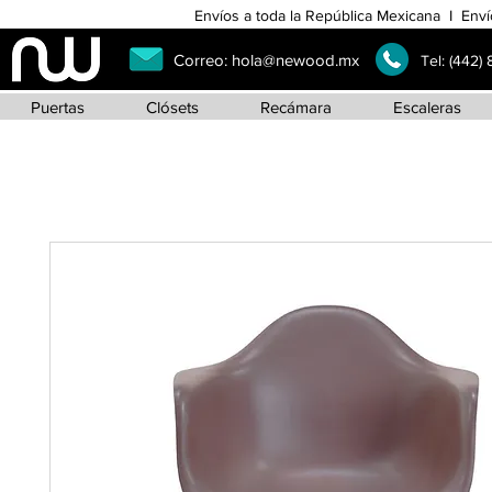
Envíos a toda la República Mexicana I Enví
Correo:
hola@newood.mx
Tel:
(442)
Puertas
Clósets
Recámara
Escaleras