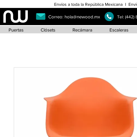
Envíos a toda la República Mexicana I Enví
Correo:
hola@newood.mx
Tel:
(442)
Puertas
Clósets
Recámara
Escaleras