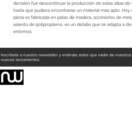
decisión fue descontinuar la producción de estas sillas de fi
hasta que pudiera encontrarse un material más apto. Hoy en
pieza es fabricada en patas de madera, accesorios de meta
asiento de polipropileno, es un detalle que se adapta a div
entornos.
Inscríbete a nuestro newsletter y entérate antes que nadie de nuestros
nuevos lanzamientos
Somos una empresa de producción integral de mobiliario respal
Representamos una organización capaz de suministrar soluciones a 
donde además de transformar la madera en productos fantásticos, 
la inclusión de materiales como mármoles, granitos, acero inoxidable,
y segura tus productos preferidos para tu casa. Te ofrecemos una 
escritorios, tapetes, lámparas, textiles y cuadros, en una varieda
productos darán mucha personalidad a tus espacios favoritos.