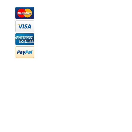
Métodos de pago
Atención a clientes
Márcanos
Oficina: (442) 870 7037
WhatsApp: (442) 870 7037
hola@newood.mx
FAQ
Preguntas frecuentes
Transferencia bancaria
Cheques
Facturación
Efectivo
contabilidad@newood,mx
Última fecha de edición ab