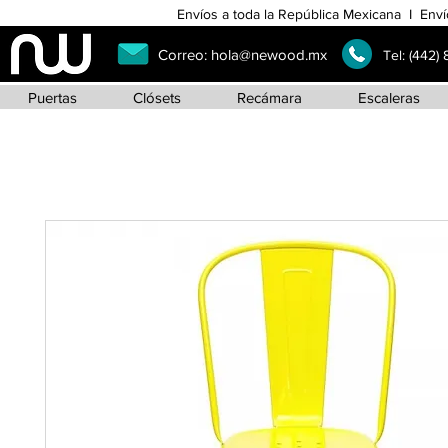
Envíos a toda la República Mexicana I Enví
Correo:
hola@newood.mx
Tel:
(442)
Puertas
Clósets
Recámara
Escaleras