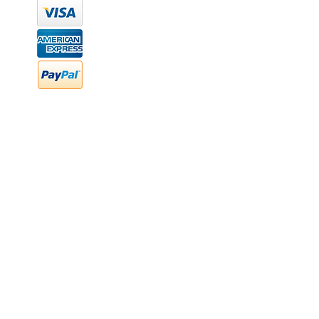
hola@newood.mx
FAQ
Preguntas frecuentes
Transferencia bancaria
Cheques
Facturación
Efectivo
contabilidad@newood,mx
Última fecha de edición ab