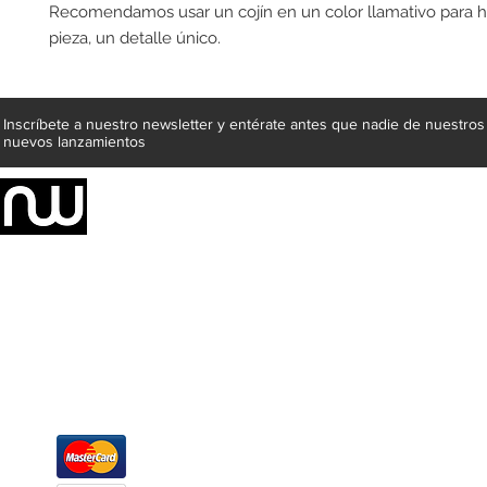
Recomendamos usar un cojín en un color llamativo para ha
pieza, un detalle único.
Inscríbete a nuestro newsletter y entérate antes que nadie de nuestros
nuevos lanzamientos
Somos una empresa de producción integral de mobiliario respal
Representamos una organización capaz de suministrar soluciones a 
donde además de transformar la madera en productos fantásticos, 
la inclusión de materiales como mármoles, granitos, acero inoxidable,
y segura tus productos preferidos para tu casa. Te ofrecemos una 
escritorios, tapetes, lámparas, textiles y cuadros, en una varieda
productos darán mucha personalidad a tus espacios favoritos.
Métodos de pago
Atención a clientes
Márcanos
Oficina: (442) 870 7037
WhatsApp: (442) 870 7037