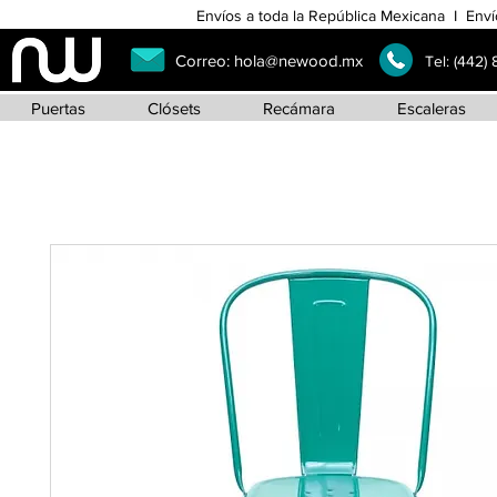
Envíos a toda la República Mexicana I Enví
Correo:
hola@newood.mx
Tel:
(442)
Puertas
Clósets
Recámara
Escaleras