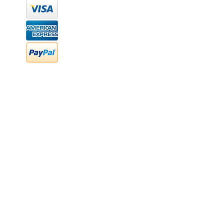
hola@newood.mx
FAQ
Preguntas frecuentes
Transferencia bancaria
Cheques
Facturación
Efectivo
contabilidad@newood,mx
Última fecha de edición ab