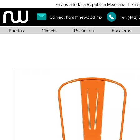
Envíos a toda la República Mexicana I Enví
Correo:
hola@newood.mx
Tel:
(442)
Puertas
Clósets
Recámara
Escaleras