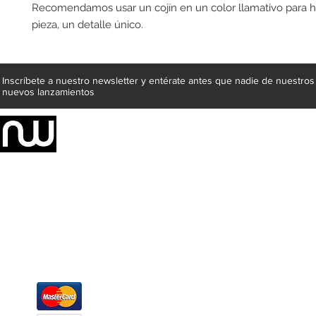
Recomendamos usar un cojín en un color llamativo para ha
pieza, un detalle único.
Inscríbete a nuestro newsletter y entérate antes que nadie de nuestros
nuevos lanzamientos
Somos una empresa de producción integral de mobiliario respal
Representamos una organización capaz de suministrar soluciones a 
donde además de transformar la madera en productos fantásticos, 
la inclusión de materiales como mármoles, granitos, acero inoxidable,
y segura tus productos preferidos para tu casa. Te ofrecemos una 
escritorios, tapetes, lámparas, textiles y cuadros, en una varieda
productos darán mucha personalidad a tus espacios favoritos.
Métodos de pago
Atención a clientes
Márcanos
Oficina: (442) 870 7037
WhatsApp: (442) 870 7037