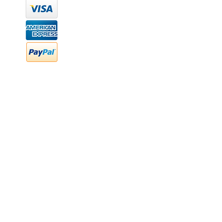
hola@newood.mx
FAQ
Preguntas frecuentes
Transferencia bancaria
Cheques
Facturación
Efectivo
contabilidad@newood,mx
Última fecha de edición ab