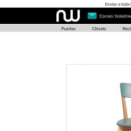
Envíos a toda 
Correo:
hola@n
Puertas
Clósets
Rec