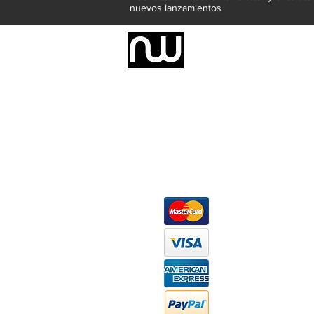
nuevos lanzamientos
Somos una empresa de producción inte
Representamos una organización capaz de
donde además de transformar la madera 
la inclusión de materiales como mármoles
y segura tus productos preferidos para
escritorios, tapetes, lámparas, textile
productos darán mucha personalidad a tu
Métodos de pago
At
Má
Ofi
Wh
ho
FA
Pr