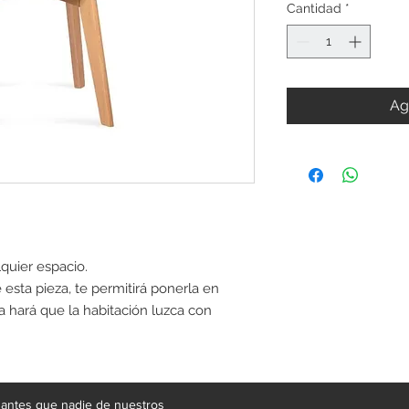
Cantidad
*
Ag
quier espacio.
 esta pieza, te permitirá ponerla en
lla hará que la habitación luzca con
e antes que nadie de nuestros