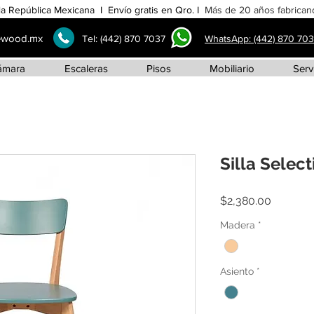
la República Mexicana I Envío gratis en Qro. I
Más de 20 años fabricand
ewood.mx
Tel:
(442) 870 7037
WhatsApp: (442) 870 70
ámara
Escaleras
Pisos
Mobiliario
Serv
Silla Selec
Precio
$2,380.00
Madera
*
Asiento
*