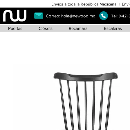
Envíos a toda la República Mexicana I Enví
Correo:
hola@newood.mx
Tel:
(442)
Puertas
Clósets
Recámara
Escaleras