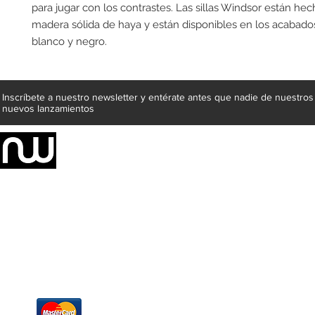
para jugar con los contrastes. Las sillas Windsor están hec
madera sólida de haya y están disponibles en los acabados:
blanco y negro.
Inscríbete a nuestro newsletter y entérate antes que nadie de nuestros
nuevos lanzamientos
Somos una empresa de producción integral de mobiliario respal
Representamos una organización capaz de suministrar soluciones a 
donde además de transformar la madera en productos fantásticos, 
la inclusión de materiales como mármoles, granitos, acero inoxidable,
y segura tus productos preferidos para tu casa. Te ofrecemos una 
escritorios, tapetes, lámparas, textiles y cuadros, en una varieda
productos darán mucha personalidad a tus espacios favoritos.
Métodos de pago
Atención a clientes
Márcanos
Oficina: (442) 870 7037