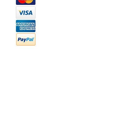
WhatsApp: (442) 870 7037
hola@newood.mx
FAQ
Preguntas frecuentes
Transferencia bancaria
Cheques
Facturación
Efectivo
contabilidad@newood,mx
Última fecha de edición ab