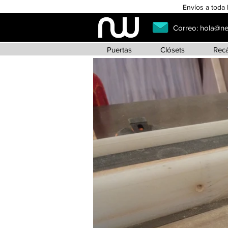
Envíos a toda 
Correo:
hola@n
Puertas
Clósets
Rec