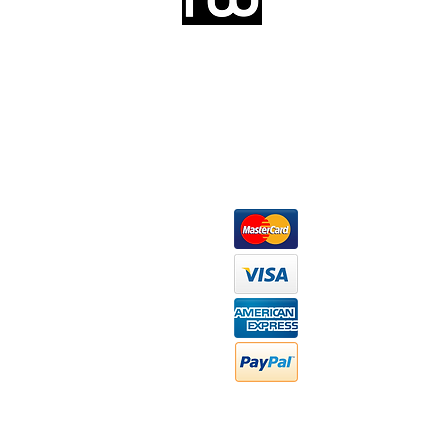
Somos una empresa de producción inte
Representamos una organización capaz de
donde además de transformar la madera 
la inclusión de materiales como mármoles
y segura tus productos preferidos para
escritorios, tapetes, lámparas, textile
productos darán mucha personalidad a tu
Métodos de pago
At
Má
Ofi
Wh
ho
FA
Pr
Transferencia bancaria
Cheques
Fa
Efectivo