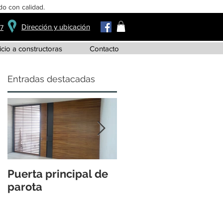
o con calidad.
Dirección y ubicación
37
icio a constructoras
Contacto
Entradas destacadas
Puerta principal de
Jueves de burós
parota