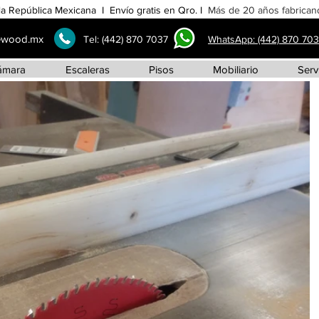
la República Mexicana I Envío gratis en Qro. I
Más de 20 años fabricand
ewood.mx
Tel:
(442) 870 7037
WhatsApp: (442) 870 70
ámara
Escaleras
Pisos
Mobiliario
Serv