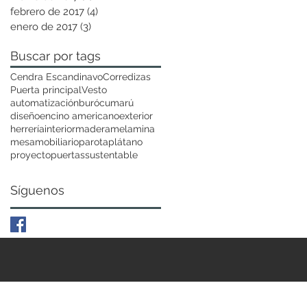
febrero de 2017
(4)
4 entradas
enero de 2017
(3)
3 entradas
Buscar por tags
Cendra Escandinavo
Corredizas
Puerta principal
Vesto
automatización
buró
cumarú
diseño
encino americano
exterior
herrería
interior
madera
melamina
mesa
mobiliario
parota
plátano
proyecto
puertas
sustentable
Síguenos