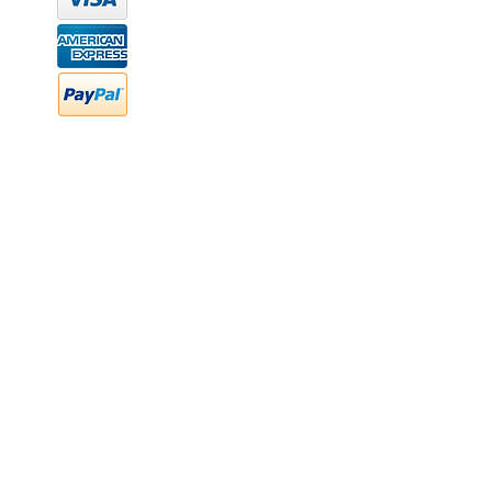
hola@newood.mx
FAQ
Preguntas frecuentes
Transferencia bancaria
Cheques
Facturación
Efectivo
contabilidad@newood,mx
Última fecha de edición ab