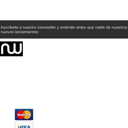
Inscríbete a nuestro newsletter y entérate antes que nadie de nuestros
nuevos lanzamientos
Somos una empresa de producción integral de mobiliario respal
Representamos una organización capaz de suministrar soluciones a 
donde además de transformar la madera en productos fantásticos, 
la inclusión de materiales como mármoles, granitos, acero inoxidable,
y segura tus productos preferidos para tu casa. Te ofrecemos una 
escritorios, tapetes, lámparas, textiles y cuadros, en una varieda
productos darán mucha personalidad a tus espacios favoritos.
Métodos de pago
Atención a clientes
Márcanos
Oficina: (442) 870 7037
WhatsApp: (442) 870 7037