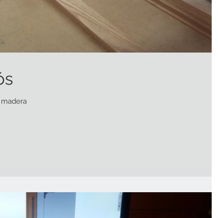
ós
e madera