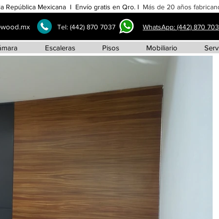
la República Mexicana I Envío gratis en Qro. I
Más de 20 años fabricand
ewood.mx
Tel:
(442) 870 7037
WhatsApp: (442) 870 70
ámara
Escaleras
Pisos
Mobiliario
Serv