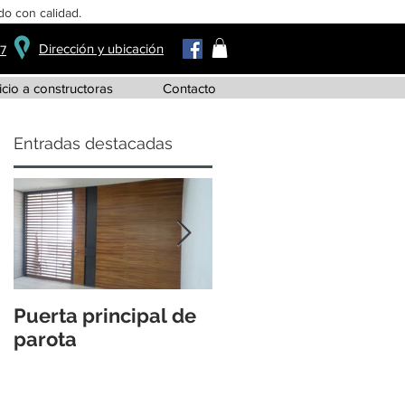
o con calidad.
Dirección y ubicación
37
icio a constructoras
Contacto
Entradas destacadas
Puerta principal de
Jueves de burós
parota