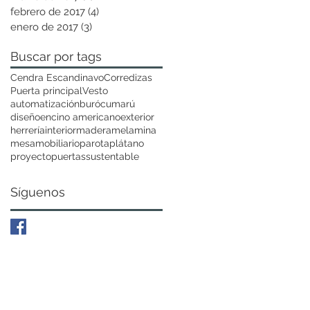
febrero de 2017
(4)
4 entradas
enero de 2017
(3)
3 entradas
Buscar por tags
Cendra Escandinavo
Corredizas
Puerta principal
Vesto
automatización
buró
cumarú
diseño
encino americano
exterior
herrería
interior
madera
melamina
mesa
mobiliario
parota
plátano
proyecto
puertas
sustentable
Síguenos