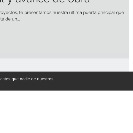
oyectos, te presentamos nuestra última puerta principal que
ta de un...
e antes que nadie de nuestros
gral de mobiliario respaldada por más de 20 años de experienci
 suministrar soluciones a proyectos de gran escala en materia de 
en productos fantásticos, contamos con un equipo de proveedores 
, granitos, acero inoxidable, vidrio, herrería e iluminación. En nuest