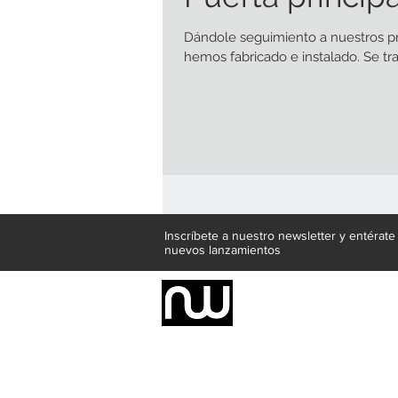
Dándole seguimiento a nuestros pr
hemos fabricado e instalado. Se tra
Inscríbete a nuestro newsletter y entérat
nuevos lanzamientos
Somos una empresa de producción inte
Representamos una organización capaz de
donde además de transformar la madera 
la inclusión de materiales como mármoles