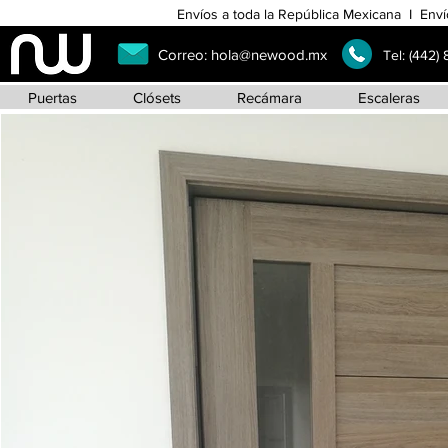
Envíos a toda la República Mexicana I Enví
Correo:
hola@newood.mx
Tel:
(442)
Puertas
Clósets
Recámara
Escaleras