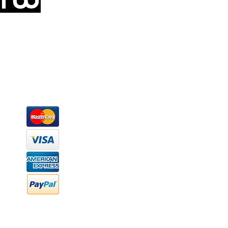
Somos una empresa de producción integral de mobiliario respal
Representamos una organización capaz de suministrar soluciones a 
donde además de transformar la madera en productos fantásticos, 
la inclusión de materiales como mármoles, granitos, acero inoxidable,
y segura tus productos preferidos para tu casa. Te ofrecemos una 
escritorios, tapetes, lámparas, textiles y cuadros, en una varieda
productos darán mucha personalidad a tus espacios favoritos.
Métodos de pago
Atención a clientes
Márcanos
Oficina: (442) 870 7037
WhatsApp: (442) 870 7037
hola@newood.mx
FAQ
Preguntas frecuentes
Transferencia bancaria
Cheques
Facturación
Efectivo